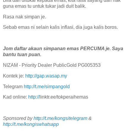
Bila dah ditukar kepada emas, kita rasa sayang dah nak
guna emas tu untuk tukar jadi duit balik.
Rasa nak simpan je.
Sebab emas ni selain kalis inflasi, dia juga kalis boros.
Jom daftar akaun simpanan emas PERCUMA je. Saya
bantu tuan puan.
NIZAM - Priority Dealer PublicGold PG005353
Kontek je:
http://gap.wasap.my
Telegram
http://t.me/simpangold
Kad online:
http://
linktr.ee/tokperaihemas
Sponsored by
http://t.me/kongsitelegram
&
http://t.me/kongiswhatsapp